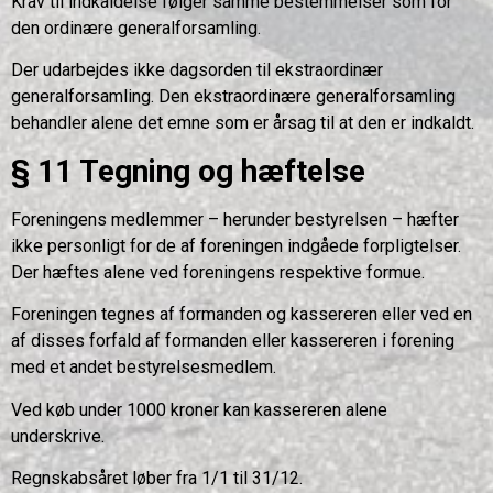
Krav til indkaldelse følger samme bestemmelser som for
den ordinære generalforsamling.
Der udarbejdes ikke dagsorden til ekstraordinær
generalforsamling. Den ekstraordinære generalforsamling
behandler alene det emne som er årsag til at den er indkaldt.
§ 11 Tegning og hæftelse
Foreningens medlemmer – herunder bestyrelsen – hæfter
ikke personligt for de af foreningen indgåede forpligtelser.
Der hæftes alene ved foreningens respektive formue.
Foreningen tegnes af formanden og kassereren eller ved en
af disses forfald af formanden eller kassereren i forening
med et andet bestyrelsesmedlem.
Ved køb under 1000 kroner kan kassereren alene
underskrive.
Regnskabsåret løber fra 1/1 til 31/12.