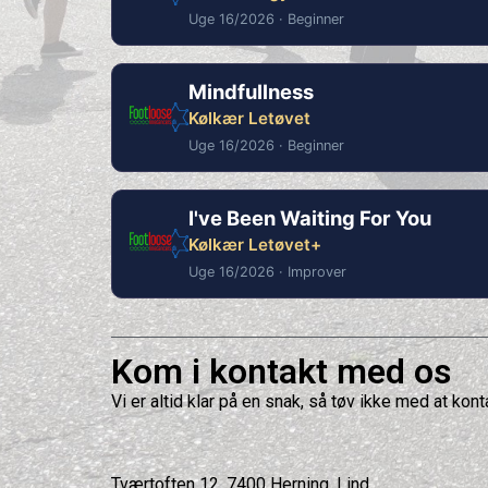
Uge 16/2026 · Beginner
Mindfullness
Kølkær Letøvet
Uge 16/2026 · Beginner
I've Been Waiting For You
Kølkær Letøvet+
Uge 16/2026 · Improver
Kom i kontakt med os
Vi er altid klar på en snak, så tøv ikke med at kont
Tværtoften 12, 7400 Herning, Lind